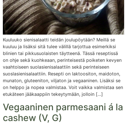
Kuuluuko sienisalaatti teidän joulupöytään? Meillä se
kuuluu ja lisäksi sitä tulee välillä tarjottua esimerkiksi
blinien tai pikkusuolaisten täytteenä. Tässä reseptissä
on ohje sekä kuohkeaan, perinteisestä poiketen kevyen
vaahtoiseen suolasienisalaattiin sekä perinteiseen
suoslasienisalaattiin. Resepti on laktoositon, maidoton,
munaton, gluteeniton, viljaton ja vegaaninen. Lisäksi se
on helppo ja nopea valmistaa. Voit vaikka valmistaa sen
etukäteen jääkaappiin tekeytymään, jolloin […]
Vegaaninen parmesaani á la
cashew (V, G)