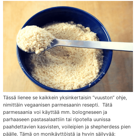
Tässä lienee se kaikkein yksinkertaisin ”vuuston” ohje,
nimittäin vegaanisen parmesaanin resepti. Tätä
parmesaania voi käyttää mm. bologneseen ja
parhaaseen pastasalaattiin tai ripotella uunissa
paahdettavien kasvisten, voileipien ja shepherdess pien
päälle. Tämä on monikäyttöistä ja hyvin säilyvää: