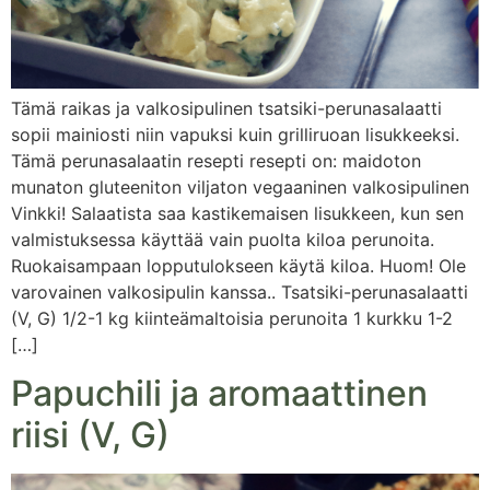
Tämä raikas ja valkosipulinen tsatsiki-perunasalaatti
sopii mainiosti niin vapuksi kuin grilliruoan lisukkeeksi.
Tämä perunasalaatin resepti resepti on: maidoton
munaton gluteeniton viljaton vegaaninen valkosipulinen
Vinkki! Salaatista saa kastikemaisen lisukkeen, kun sen
valmistuksessa käyttää vain puolta kiloa perunoita.
Ruokaisampaan lopputulokseen käytä kiloa. Huom! Ole
varovainen valkosipulin kanssa.. Tsatsiki-perunasalaatti
(V, G) 1/2-1 kg kiinteämaltoisia perunoita 1 kurkku 1-2
[…]
Papuchili ja aromaattinen
riisi (V, G)