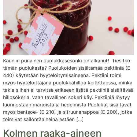
Kauniin punainen puolukkasesonki on alkanut! Tiesitkö
tämän puolukasta? Puolukoiden sisältämää pektiiniä (E
440) käytetään hyytelöitymisaineena. Pektiini toimii
myös hyytelöittäjänä puolukkahilloa keitettäessä, minkä
takia siihen ei tarvitse erikseen lisätä pektiiniä sisältävää
hillosokeria, vaan tavallinen sokeri käy. Pektiiniä löytyy
luonnostaan marjoista ja hedelmistä Puolukat sisältävät
myös bentsoe- (E 210) ja sitruunahappoa (E 200), jotka
toimivat säilöntäaineina estäen […]
Kolmen raaka-aineen