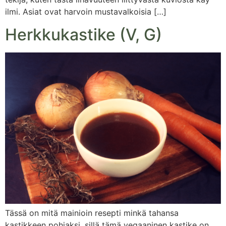
ilmi. Asiat ovat harvoin mustavalkoisia […]
Herkkukastike (V, G)
Tässä on mitä mainioin resepti minkä tahansa
kastikkeen pohjaksi, sillä tämä vegaaninen kastike on