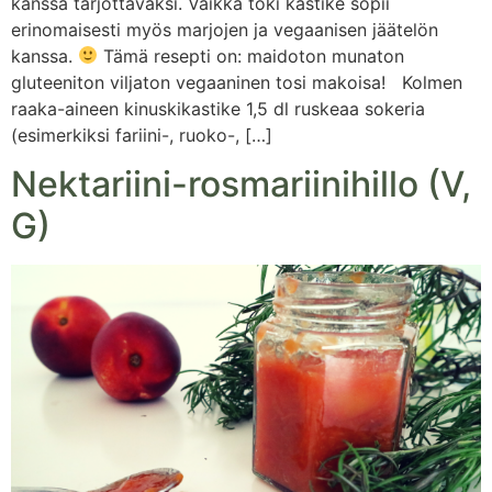
kanssa tarjottavaksi. Vaikka toki kastike sopii
erinomaisesti myös marjojen ja vegaanisen jäätelön
kanssa.
Tämä resepti on: maidoton munaton
gluteeniton viljaton vegaaninen tosi makoisa! Kolmen
raaka-aineen kinuskikastike 1,5 dl ruskeaa sokeria
(esimerkiksi fariini-, ruoko-, […]
Nektariini-rosmariinihillo (V,
G)