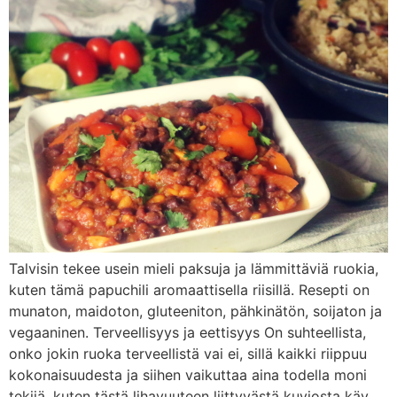
Talvisin tekee usein mieli paksuja ja lämmittäviä ruokia,
kuten tämä papuchili aromaattisella riisillä. Resepti on
munaton, maidoton, gluteeniton, pähkinätön, soijaton ja
vegaaninen. Terveellisyys ja eettisyys On suhteellista,
onko jokin ruoka terveellistä vai ei, sillä kaikki riippuu
kokonaisuudesta ja siihen vaikuttaa aina todella moni
tekijä, kuten tästä lihavuuteen liittyvästä kuviosta käy