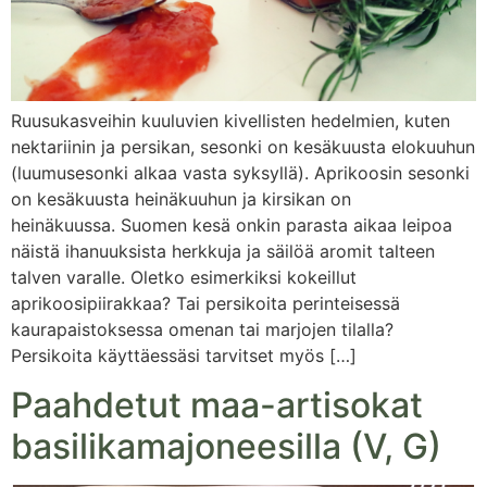
Ruusukasveihin kuuluvien kivellisten hedelmien, kuten
nektariinin ja persikan, sesonki on kesäkuusta elokuuhun
(luumusesonki alkaa vasta syksyllä). Aprikoosin sesonki
on kesäkuusta heinäkuuhun ja kirsikan on
heinäkuussa. Suomen kesä onkin parasta aikaa leipoa
näistä ihanuuksista herkkuja ja säilöä aromit talteen
talven varalle. Oletko esimerkiksi kokeillut
aprikoosipiirakkaa? Tai persikoita perinteisessä
kaurapaistoksessa omenan tai marjojen tilalla?
Persikoita käyttäessäsi tarvitset myös […]
Paahdetut maa-artisokat
basilikamajoneesilla (V, G)