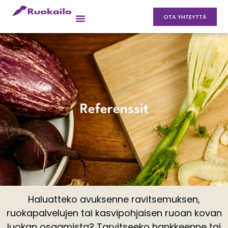
OTA YHTEYTTÄ
Referenssit
Haluatteko avuksenne ravitsemuksen,
ruokapalvelujen tai kasvipohjaisen ruoan kovan
luokan osaamista? Tarvitseeko hankkeenne tai