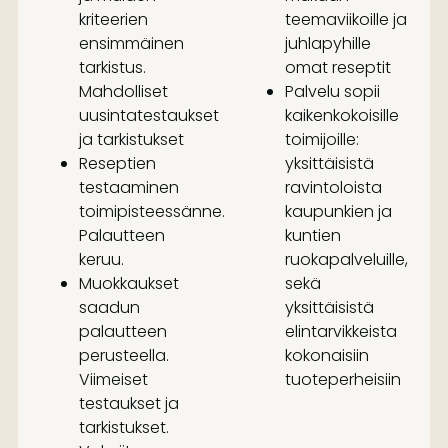
kriteerien
teemaviikoille ja
ensimmäinen
juhlapyhille
tarkistus.
omat reseptit
Mahdolliset
Palvelu sopii
uusintatestaukset
kaikenkokoisille
ja tarkistukset
toimijoille:
Reseptien
yksittäisistä
testaaminen
ravintoloista
toimipisteessänne.
kaupunkien ja
Palautteen
kuntien
keruu.
ruokapalveluille,
Muokkaukset
sekä
saadun
yksittäisistä
palautteen
elintarvikkeista
perusteella.
kokonaisiin
Viimeiset
tuoteperheisiin
testaukset ja
tarkistukset.