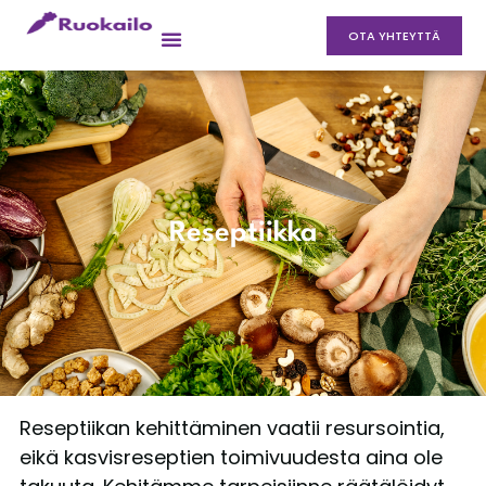
OTA YHTEYTTÄ
Reseptiikka
Reseptiikan kehittäminen vaatii resursointia,
eikä kasvisreseptien toimivuudesta aina ole