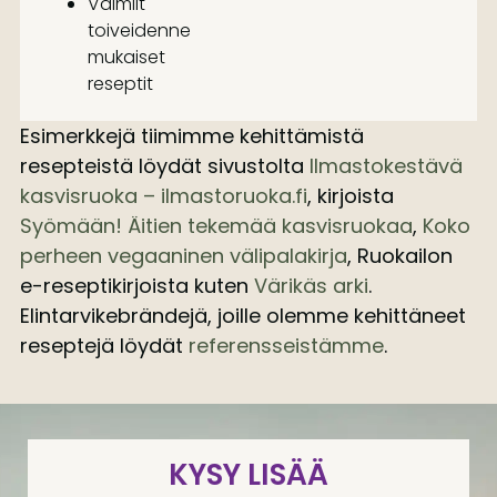
Valmiit
toiveidenne
mukaiset
reseptit
Esimerkkejä tiimimme kehittämistä
resepteistä löydät sivustolta
Ilmastokestävä
kasvisruoka – ilmastoruoka.fi
, kirjoista
Syömään! Äitien tekemää kasvisruokaa
,
Koko
perheen vegaaninen välipalakirja
, Ruokailon
e-reseptikirjoista kuten
Värikäs arki
.
Elintarvikebrändejä, joille olemme kehittäneet
reseptejä löydät
referensseistämme
.
KYSY LISÄÄ