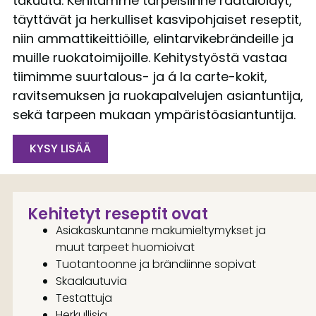
takuuta. Kehitämme tarpeisiinne räätälöidyt,
täyttävät ja herkulliset kasvipohjaiset reseptit,
niin ammattikeittiöille, elintarvikebrändeille ja
muille ruokatoimijoille. Kehitystyöstä vastaa
tiimimme suurtalous- ja á la carte-kokit,
ravitsemuksen ja ruokapalvelujen asiantuntija,
sekä tarpeen mukaan ympäristöasiantuntija.
KYSY LISÄÄ
Kehitetyt reseptit ovat
Asiakaskuntanne makumieltymykset ja
muut tarpeet huomioivat
Tuotantoonne ja brändiinne sopivat
Skaalautuvia
Testattuja
Herkullisia