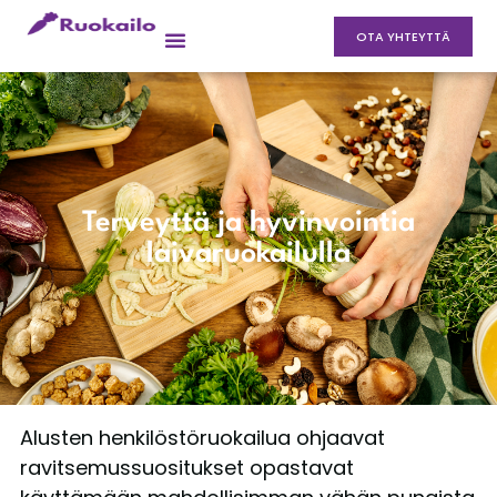
OTA YHTEYTTÄ
Terveyttä ja hyvinvointia
laivaruokailulla
Alusten henkilöstöruokailua ohjaavat
ravitsemussuositukset opastavat