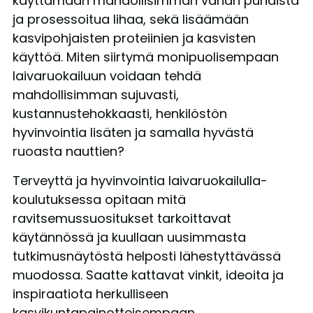
käyttämään mahdollisimman vähän punaista
ja prosessoitua lihaa, sekä lisäämään
kasvipohjaisten proteiinien ja kasvisten
käyttöä. Miten siirtymä monipuolisempaan
laivaruokailuun voidaan tehdä
mahdollisimman sujuvasti,
kustannustehokkaasti, henkilöstön
hyvinvointia lisäten ja samalla hyvästä
ruoasta nauttien?
Terveyttä ja hyvinvointia laivaruokailulla-
koulutuksessa opitaan mitä
ravitsemussuositukset tarkoittavat
käytännössä ja kuullaan uusimmasta
tutkimusnäytöstä helposti lähestyttävässä
muodossa. Saatte kattavat vinkit, ideoita ja
inspiraatiota herkulliseen
kasvikuntapainotteisempaan