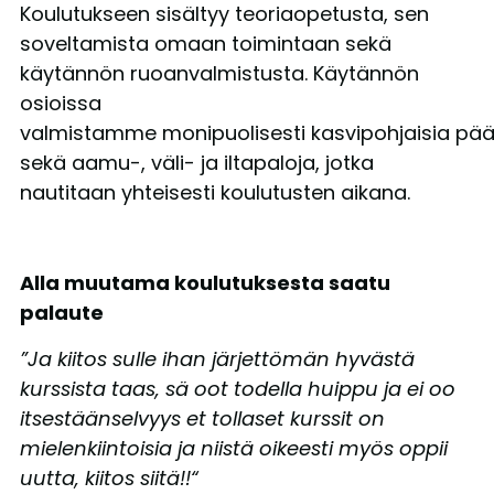
Koulutukseen sisältyy teoriaopetusta, sen
soveltamista omaan toimintaan sekä
käytännön ruoanvalmistusta. Käytännön
osioissa
valmistamme
monipuolisesti
kasvipohjaisia
pää
sekä
aamu-, väli- ja iltapaloja, jotka
nautitaan yhteisesti koulutusten aikana.
Alla muutama koulutuksesta saatu
palaute
”Ja kiitos sulle ihan järjettömän hyvästä
kurssista taas, sä oot todella huippu ja ei oo
itsestäänselvyys et tollaset kurssit on
mielenkiintoisia ja niistä oikeesti myös oppii
uutta, kiitos siitä!!“