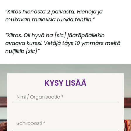
”Kiitos hienosta 2 päivästä. Hienoja ja
mukavan makuisia ruokia tehtiin.”
”Kiitos. Oli hyvä ha [sic] jääräpäällekin
avaava kurssi. Vetäjä täys 10 ymmärs meitä
nuijiikib [sic]”
KYSY LISÄÄ