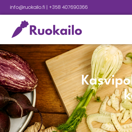
info@ruokailo.fi | +358 407690366
Kasvipoh
k