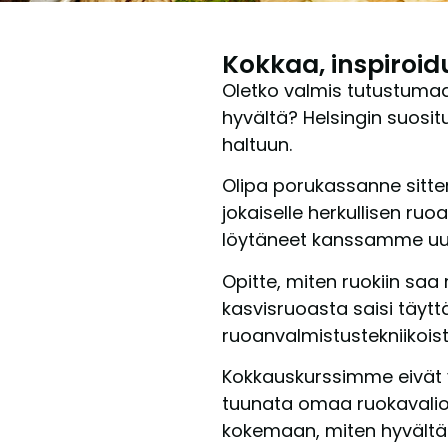
Kokkaa, inspiroid
Oletko valmis tutustumaa
hyvältä? Helsingin suosit
haltuun.
Olipa porukassanne sitten
jokaiselle herkullisen ru
löytäneet kanssamme uusi
Opitte, miten ruokiin saa
kasvisruoasta saisi täytt
ruoanvalmistustekniikois
Kokkauskurssimme eivät v
tuunata omaa ruokavaliot
kokemaan, miten hyvältä 