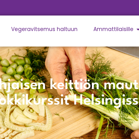
Vegeravitsemus haltuun
Ammattilaisille
jaisen keittiön maut
okkikurssit Helsingis