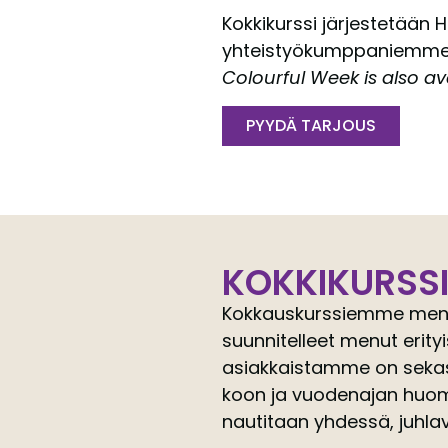
Kokkikurssi järjestetään H
yhteistyökumppaniemme ti
Colourful Week is also ava
PYYDÄ TARJOUS
KOKKIKURSSI
Kokkauskurssiemme menut 
suunnitelleet menut erity
asiakkaistamme on sekasyö
koon ja vuodenajan huom
nautitaan yhdessä, juhla