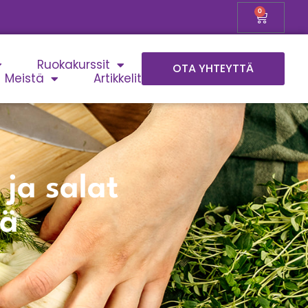
0
Ruokakurssit
OTA YHTEYTTÄ
Meistä
Artikkelit
 ja salat
sä