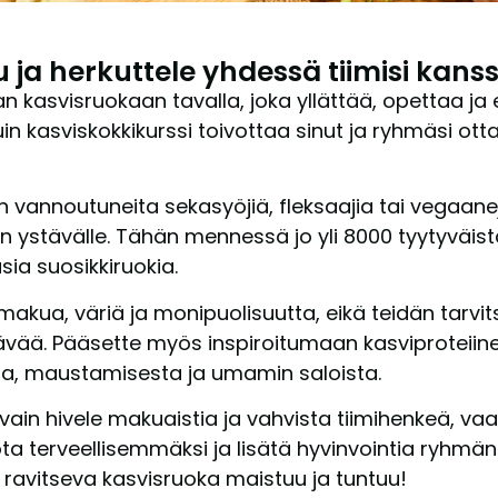
u ja herkuttele yhdessä tiimisi kans
n kasvisruokaan tavalla, joka yllättää, opettaa ja
uin kasviskokkikurssi toivottaa sinut ja ryhmäsi o
 vannoutuneita sekasyöjiä, fleksaajia tai vegaanej
oan ystävälle. Tähän mennessä jo yli 8000 tyytyväi
a suosikkiruokia.
 makua, väriä ja monipuolisuutta, eikä teidän tarvi
ävää. Pääsette myös inspiroitumaan kasviproteiine
ta, maustamisesta ja umamin saloista.
ain hivele makuaistia ja vahvista tiimihenkeä, va
a terveellisemmäksi ja lisätä hyvinvointia ryhmän
ravitseva kasvisruoka maistuu ja tuntuu!