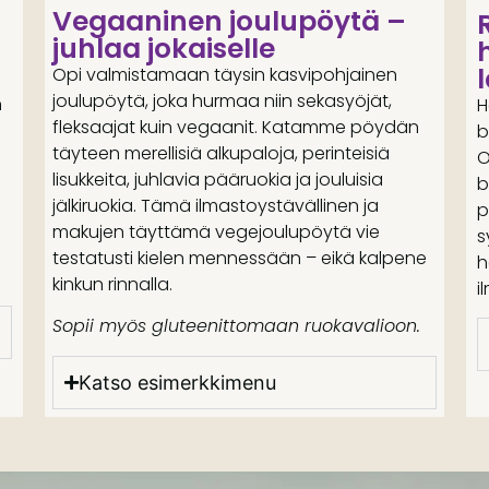
Vegaaninen joulupöytä –
juhlaa jokaiselle
Opi valmistamaan täysin kasvipohjainen
joulupöytä, joka hurmaa niin sekasyöjät,
n
H
fleksaajat kuin vegaanit. Katamme pöydän
b
täyteen merellisiä alkupaloja, perinteisiä
O
lisukkeita, juhlavia pääruokia ja jouluisia
b
jälkiruokia. Tämä ilmastoystävällinen ja
p
makujen täyttämä vegejoulupöytä vie
s
testatusti kielen mennessään – eikä kalpene
h
.
kinkun rinnalla.
i
Sopii myös gluteenittomaan ruokavalioon.
Katso esimerkkimenu