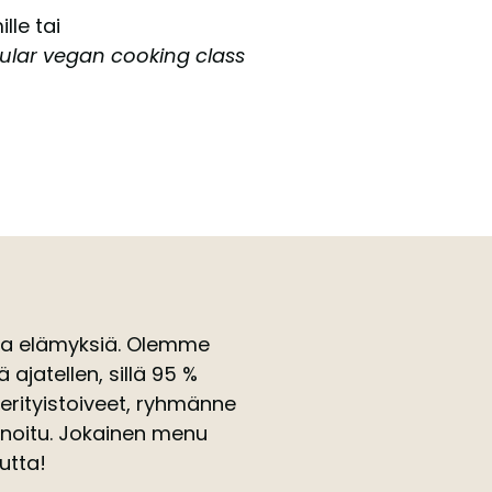
lle tai
lar vegan cooking class
sia elämyksiä. Olemme
ajatellen, sillä 95 %
 erityistoiveet, ryhmänne
noitu. Jokainen menu
utta!