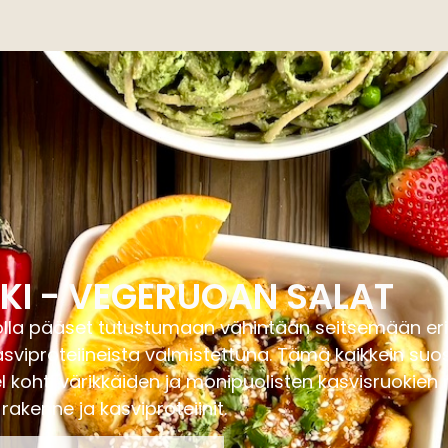
KI - VEGERUOAN SALAT
lla pääset tutustumaan vähintään seitsemään eri r
viproteiineista valmistettuna. Tämä kaikkein suo
l kohti värikkäiden ja monipuolisten kasvisruokien 
akenne ja kasviproteiinit.