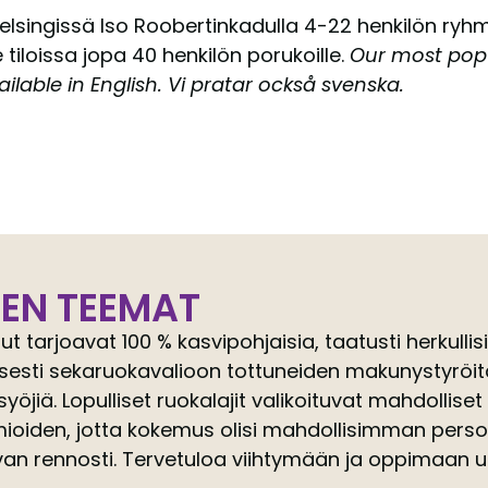
elsingissä Iso Roobertinkadulla 4-22 henkilön ryhmi
loissa jopa 40 henkilön porukoille.
Our most popu
ilable in English. Vi pratar också svenska.
EN TEEMAT
tarjoavat 100 % kasvipohjaisia, taatusti herkulli
isesti sekaruokavalioon tottuneiden makunystyröitä 
jiä. Lopulliset ruokalajit valikoituvat mahdolliset
ioiden, jotta kokemus olisi mahdollisimman perso
van rennosti. Tervetuloa viihtymään ja oppimaan u