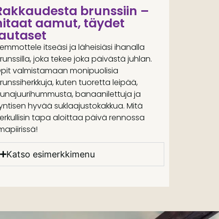
Rakkaudesta brunssiin –
hitaat aamut, täydet
lautaset
emmottele itseäsi ja läheisiäsi ihanalla
runssilla, joka tekee joka päivästä juhlan.
pit valmistamaan monipuolisia
runssiherkkuja, kuten tuoretta leipää,
unajuurihummusta, banaanilettuja ja
yntisen hyvää suklaajustokakkua. Mitä
erkullisin tapa aloittaa päivä rennossa
lmapiirissä!
Katso esimerkkimenu