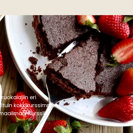
uokalajiin eri
situin kokkikurssimme
maailmaa. Kurssilla