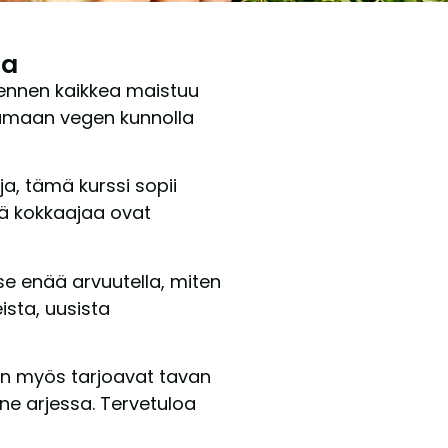
sa
 ennen kaikkea maistuu
ttamaan vegen kunnolla
a, tämä kurssi sopii
stä kokkaajaa ovat
tse enää arvuutella, miten
ista, uusista
an myös tarjoavat tavan
ne arjessa. Tervetuloa