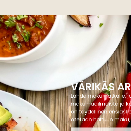
VÄRIKÄS AR
Lähde makumatkalle, jo
makumaailmoista ja kas
on täydellinen ensiaske
otetaan haltuun maku, r