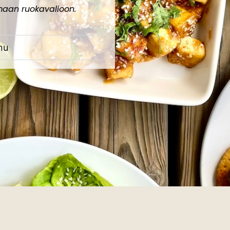
maan ruokavalioon.
nu