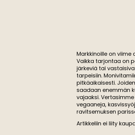
Markkinoille on viime
Vaikka tarjontaa on pa
järkeviä tai vastaisi
tarpeisiin. Monivitami
pitkäaikaisesti. Joide
saadaan enemmän kuin 
vajaaksi. Vertasimme
vegaaneja, kasvissyöj
ravitsemuksen parissa
Artikkeliin ei liity kau