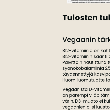
Tulosten tu
Vegaanin tä
B12-vitamiinia on kah
B12-vitamiinin saanti 
Päivittäin nautittuna 
syanokobalamiinia 25 
täydennettyjä kasvipoh
Huom. luomutuotteita e
Vegaanista D-vitamii
on parempi ylläpitämä
värin. D3-muoto ei ku
vegaanien olisi luust