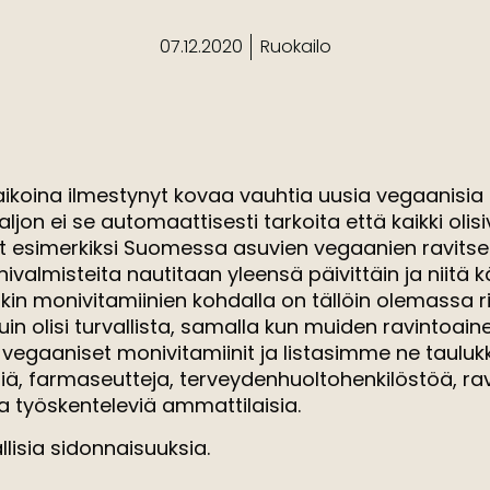
07.12.2020
Ruokailo
 aikoina ilmestynyt kovaa vauhtia uusia vegaanisia
ljon ei se automaattisesti tarkoita että kaikki olisi
vat esimerkiksi Suomessa asuvien vegaanien ravitse
inivalmisteita nautitaan yleensä päivittäin ja niitä 
nkin monivitamiinien kohdalla on tällöin olemassa ris
olisi turvallista, samalla kun muiden ravintoaine
 vegaaniset monivitamiinit ja listasimme ne tau
iä, farmaseutteja, terveydenhuoltohenkilöstöä, rav
 työskenteleviä ammattilaisia.
pallisia sidonnaisuuksia.