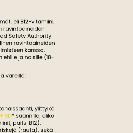
, eli B12-vitamiini,
en ravintoaineiden
ood Safety Authority
linen ravintoaineiden
lmisteen kanssa,
ille ja naisille (18-
a väreillä:
onaissaanti, ylittyikö
 + SD
*
saannilla, oliko
it, paitsi B12),
riskejä (rauta), sekä