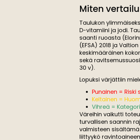
Miten vertailu
Taulukon ylimmäiseks
D-vitamiini ja jodi. T
saanti ruoasta (Elori
(EFSA) 2018 ja Valtio
keskimääräinen kokon
sekä ravitsemussuosit
30 v).
Lopuksi värjättiin miel
Punainen = Riski s
Keltainen = Huom
Vihreä = Kategor
Väreihin vaikutti tote
turvallisen saannin r
valmisteen sisältämä 
liittyykö ravintoainee