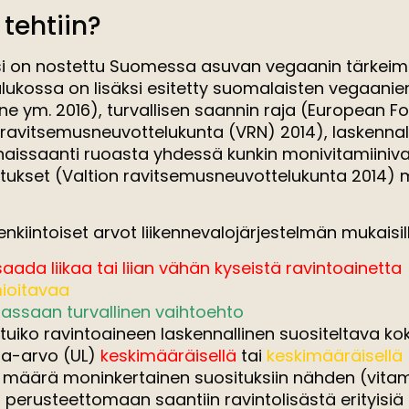
 tehtiin?
i on nostettu Suomessa asuvan vegaanin tärkeimmät
aulukossa on lisäksi esitetty suomalaisten vegaani
nne ym. 2016), turvallisen saannin raja (European F
n ravitsemusneuvottelukunta (VRN) 2014), laskennal
aissaanti ruoasta yhdessä kunkin monivitamiiniva
ukset (Valtion ravitsemusneuvottelukunta 2014) mieh
enkiintoiset arvot liikennevalojärjestelmän mukaisill
aada liikaa tai liian vähän
kyseistä ravintoainetta
ioitavaa
iassaan turvallinen vaihtoehto
utuiko ravintoaineen laskennallinen suositeltava kok
aja-arvo (UL)
keskimääräisellä
tai
keskimääräisellä
määrä moninkertainen suosituksiin nähden (vitamiin
n perusteettomaan saantiin ravintolisästä erityisiä 