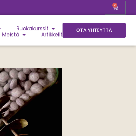
0
Ruokakurssit
OTA YHTEYTTÄ
Meistä
Artikkelit