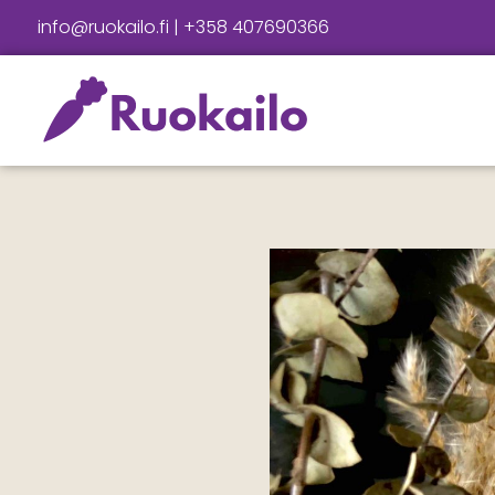
info@ruokailo.fi | +358 407690366