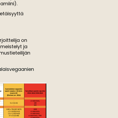
amiini).
etäisyyttä
oittelija on
imeistelyt ja
ustieteilijän
malaisvegaanien