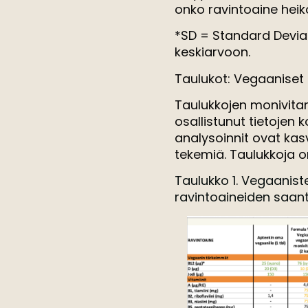
onko ravintoaine heik
*SD = Standard Deviat
keskiarvoon.
Taulukot: Vegaaniset 
Taulukkojen monivitam
osallistunut tietojen k
analysoinnit ovat kas
tekemiä. Taulukkoja on 
Taulukko 1. Vegaanist
ravintoaineiden saanti