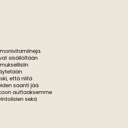
 monivitamiineja.
vat sisällöltään
muksellisiin
käytetään
ki, että niitä
iden saanti jää
lukkoon auttaaksemme
intolisien sekä