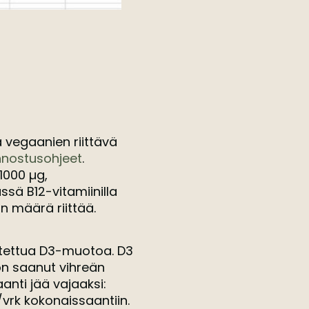
a vegaanien riittävä
nnostusohjeet
.
1000 µg,
sä B12-vitamiinilla
n määrä riittää.
utettua D3-muotoa. D3
on saanut vihreän
anti jää vajaaksi:
vrk kokonaissaantiin.