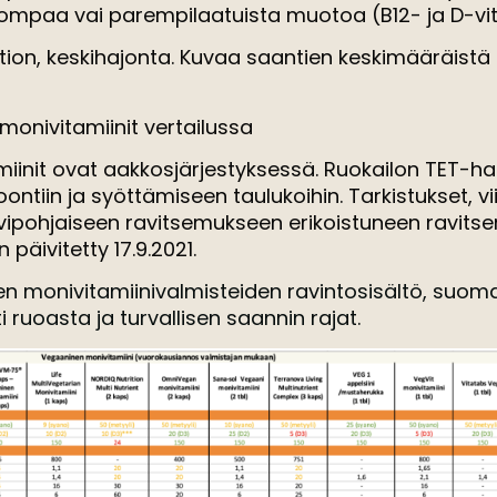
ompaa vai parempilaatuista muotoa (B12- ja D-vit
ion, keskihajonta. Kuvaa saantien keskimääräistä 
monivitamiinit vertailussa
iinit ovat aakkosjärjestyksessä. Ruokailon TET-harj
oontiin ja syöttämiseen taulukoihin. Tarkistukset, vi
vipohjaiseen ravitsemukseen erikoistuneen ravitsem
päivitetty 17.9.2021.
en monivitamiinivalmisteiden ravintosisältö, suo
 ruoasta ja turvallisen saannin rajat.