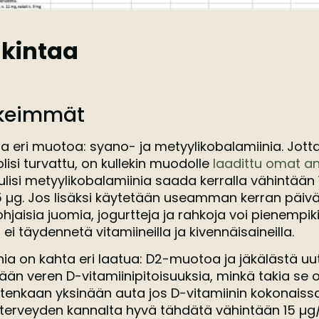
lkintaa
rkeimmät
ta eri muotoa: syano- ja metyylikobalamiinia. Jott
olisi turvattu, on kullekin muodolle
laadittu omat a
tulisi metyylikobalamiinia saada kerralla vähintään 
µg. Jos lisäksi käytetään useamman kerran päiväs
jaisia juomia, jogurtteja ja rahkoja voi pienempiki
i täydennetä vitamiineilla ja kivennäisaineilla.
nia on kahta eri laatua: D2-muotoa ja jäkälästä u
än veren D-vitamiinipitoisuuksia, minkä takia se 
itenkaan yksinään auta jos D-vitamiinin kokonaissa
oterveyden kannalta hyvä tähdätä vähintään 15 µg/