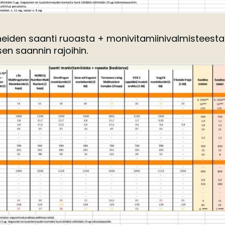
neiden saanti ruoasta + monivitamiinivalmisteest
isen saannin rajoihin.