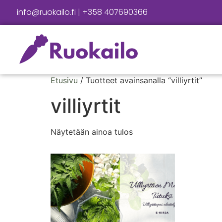
info@ruokailo.fi | +358 407690366
Etusivu
/ Tuotteet avainsanalla “villiyrtit”
villiyrtit
Näytetään ainoa tulos