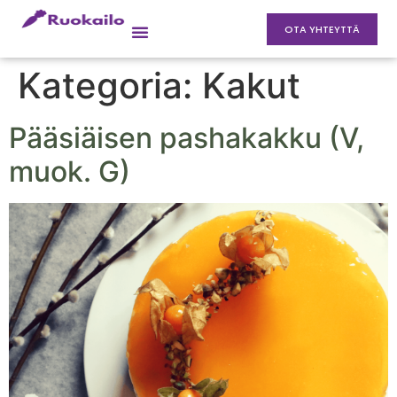
OTA YHTEYTTÄ
Kategoria:
Kakut
Pääsiäisen pashakakku (V,
muok. G)