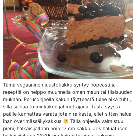
Tämä vegaaninen juustokakku syntyy nopeasti ja
reseptiä on helppo muunnella oman maun tai tilaisuuden
mukaan. Perusohjeella kakun täytteestä tulee aika tuhti,
sillä suklaa toimii kakun jähmettäjänä. Tästä syystä
päälle kannattaa varata jotain raikasta, ellet sitten halua
ihan överimässäilykakkua
Tällä ohjeella valmistuu
pieni, halkaisijaltaan noin 17 cm kakku. Jos haluat ison
halkaisijaltaan 23-25 cm kakun tarvitset keksejä […]