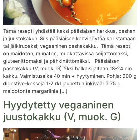
Tämä resepti yhdistää kaksi pääsiäisen herkkua, pashan
ja juustokakun. Siis pääsiäisen kahvipöytää koristamaan
tai jälkiruoaksi; vegaaninen pashakakku. Tämä resepti
on maidoton, munaton, muokattavissa soijattomaksi,
gluteenittomaksi ja pähkinättömäksi. Pääsiäisen
pashakakku (V, muok. G) Yksi halkaisijaltaan 18-24 cm
kakku. Valmistusaika 40 min + hyytyminen. Pohja: 200 g
digestive-keksejä 1-2 rkl jauhettua inkivääriä 75 g
maidotonta margariinia […]
Hyydytetty vegaaninen
juustokakku (V, muok. G)