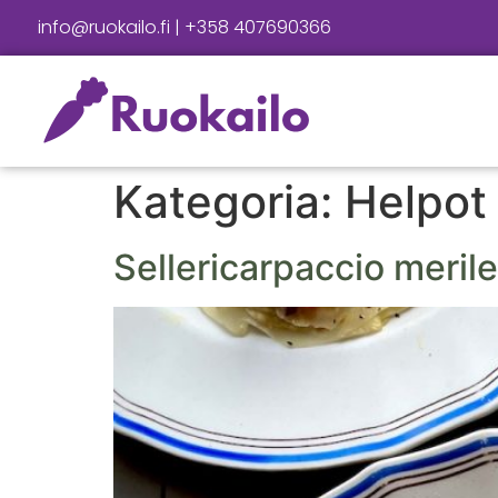
info@ruokailo.fi | +358 407690366
Kategoria:
Helpot
Sellericarpaccio merile