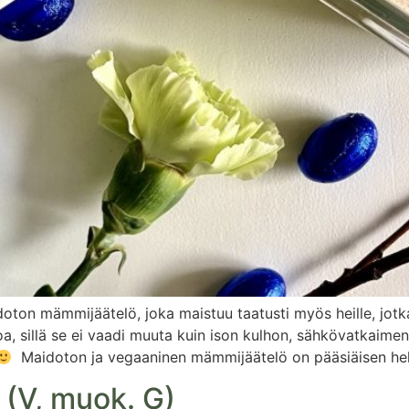
idoton mämmijäätelö, joka maistuu taatusti myös heille, jo
 sillä se ei vaadi muuta kuin ison kulhon, sähkövatkaimen j
Maidoton ja vegaaninen mämmijäätelö on pääsiäisen help
 (V, muok. G)