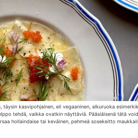
va, täysin kasvipohjainen, eli vegaaninen, alkuruoka esimerk
helppo tehdä, vaikka ovatkin näyttäviä. Pääsiäisenä tätä vo
rsaa hollaindaise tai keväinen, pehmeä sosekeitto maukkailla