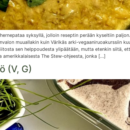
rnepataa syksyllä, jolloin reseptin perään kyseltiin paljon
nvalon muuallakin kuin Värikäs arki-vegaaniruoakurssiin kuu
kiitosta sen helppoudesta ylipäätään, mutta etenkin siitä, 
ta amerikkalaisesta The Stew-ohjeesta, jonka […]
 (V, G)