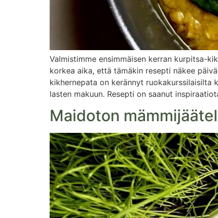
Valmistimme ensimmäisen kerran kurpitsa-kikhe
korkea aika, että tämäkin resepti näkee päivä
kikhernepata on kerännyt ruokakurssilaisilta 
lasten makuun. Resepti on saanut inspiraatio
Maidoton mämmijäätelö