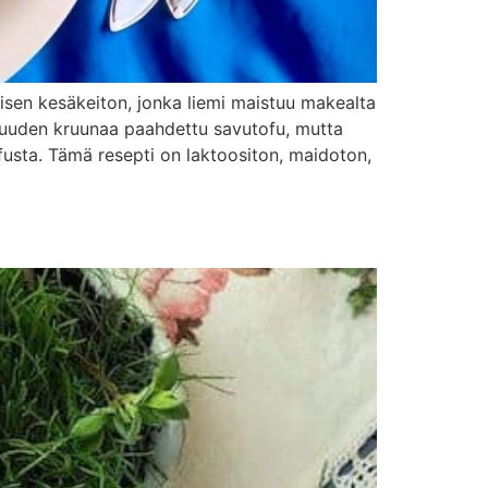
isen kesäkeiton, jonka liemi maistuu makealta
aisuuden kruunaa paahdettu savutofu, mutta
fusta. Tämä resepti on laktoositon, maidoton,