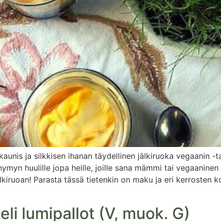
kaunis ja silkkisen ihanan täydellinen jälkiruoka vegaanin 
yn huulille jopa heille, joille sana mämmi tai vegaaninen 
iruoan! Parasta tässä tietenkin on maku ja eri kerrosten k
eli lumipallot (V, muok. G)