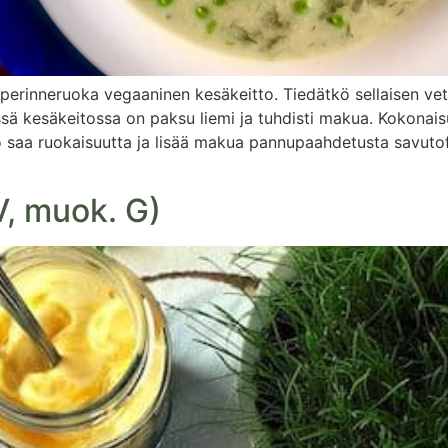
perinneruoka vegaaninen kesäkeitto. Tiedätkö sellaisen vet
 Tässä kesäkeitossa on paksu liemi ja tuhdisti makua. Kokon
to saa ruokaisuutta ja lisää makua pannupaahdetusta savuto
, muok. G)