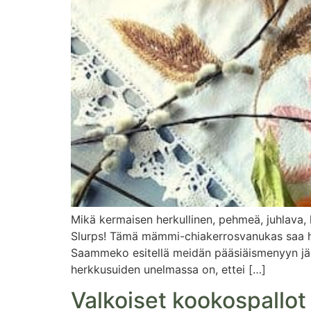
Mikä kermaisen herkullinen, pehmeä, juhlava, 
Slurps! Tämä mämmi-chiakerrosvanukas saa hym
Saammeko esitellä meidän pääsiäismenyyn jälk
herkkusuiden unelmassa on, ettei […]
Valkoiset kookospallot 