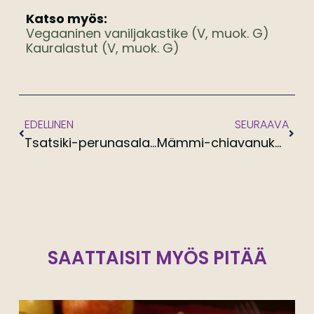
Katso myös:
Vegaaninen vaniljakastike (V, muok. G)
Kauralastut (V, muok. G)
EDELLINEN
SEURAAVA
Tsatsiki-perunasalaatti (V, G)
Mämmi-chiavanukas (V, muok. G)
SAATTAISIT MYÖS PITÄÄ