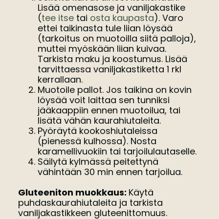
Lisää omenasose ja vaniljakastike
(
tee itse
tai
osta kaupasta
). Varo
ettei taikinasta tule liian löysää
(tarkoitus on muotoilla siitä palloja),
muttei myöskään liian kuivaa.
Tarkista maku ja koostumus. Lisää
tarvittaessa vaniljakastiketta 1 rkl
kerrallaan.
Muotoile pallot. Jos taikina on kovin
löysää voit laittaa sen tunniksi
jääkaappiin ennen muotoilua, tai
lisätä vähän kaurahiutaleita.
Pyöräytä kookoshiutaleissa
(pienessä kulhossa). Nosta
karamellivuokiin tai tarjoilulautaselle.
Säilytä kylmässä peitettynä
vähintään 30 min ennen tarjoilua.
Gluteeniton muokkaus:
Käytä
puhdaskaurahiutaleita ja tarkista
vaniljakastikkeen gluteenittomuus.