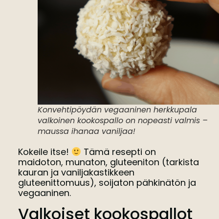
Konvehtipöydän vegaaninen herkkupala
valkoinen kookospallo on nopeasti valmis –
maussa ihanaa vaniljaa!
Kokeile itse!
Tämä resepti on
maidoton, munaton, gluteeniton (tarkista
kauran ja vaniljakastikkeen
gluteenittomuus), soijaton pähkinätön ja
vegaaninen.
Valkoiset kookospallot