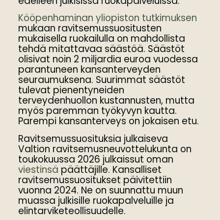
edelleen julkisissa ruokapalveluissa.
Kööpenhaminan yliopiston tutkimuksen
mukaan ravitsemussuositusten
mukaisella ruokailulla on mahdollista
tehdä mitattavaa säästöä. Säästöt
olisivat noin 2 miljardia euroa vuodessa
parantuneen kansanterveyden
seuraumuksena. Suurimmat säästöt
tulevat pienentyneiden
terveydenhuollon kustannusten, mutta
myös paremman työkyvyn kautta.
Parempi kansanterveys on jokaisen etu.
Ravitsemussuosituksia julkaiseva
Valtion ravitsemusneuvottelukunta on
toukokuussa 2026 julkaissut oman
viestinsä
päättäjille. Kansalliset
ravitsemussuositukset päivitettiin
vuonna 2024. Ne on suunnattu muun
muassa julkisille ruokapalveluille ja
elintarviketeollisuudelle.