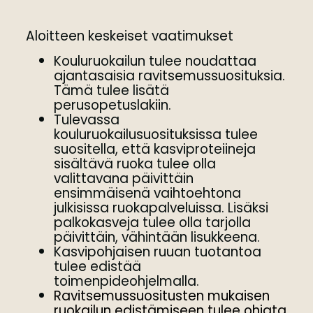
Aloitteen keskeiset vaatimukset
Kouluruokailun tulee noudattaa
ajantasaisia ravitsemussuosituksia.
Tämä tulee lisätä
perusopetuslakiin.
Tulevassa
kouluruokailusuosituksissa tulee
suositella, että kasviproteiineja
sisältävä ruoka tulee olla
valittavana päivittäin
ensimmäisenä vaihtoehtona
julkisissa ruokapalveluissa. Lisäksi
palkokasveja tulee olla tarjolla
päivittäin, vähintään lisukkeena.
Kasvipohjaisen ruuan tuotantoa
tulee edistää
toimenpideohjelmalla.
Ravitsemussuositusten mukaisen
ruokailun edistämiseen tulee ohjata