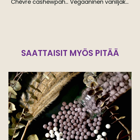
Chèvre cashewpähkinöistä (V, G)
Vegaaninen vaniljakastike (V, G)
SAATTAISIT MYÖS PITÄÄ