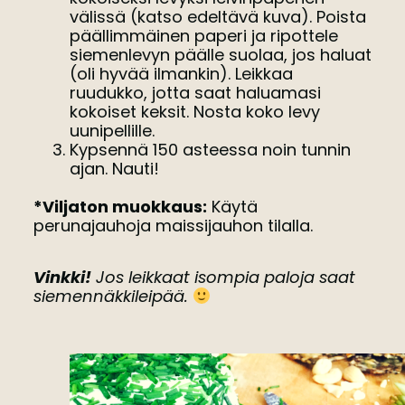
välissä (katso edeltävä kuva). Poista
päällimmäinen paperi ja ripottele
siemenlevyn päälle suolaa, jos haluat
(oli hyvää ilmankin). Leikkaa
ruudukko, jotta saat haluamasi
kokoiset keksit. Nosta koko levy
uunipellille.
Kypsennä 150 asteessa noin tunnin
ajan. Nauti!
*Viljaton muokkaus:
Käytä
perunajauhoja maissijauhon tilalla.
Vinkki!
Jos leikkaat isompia paloja saat
siemennäkkileipää.