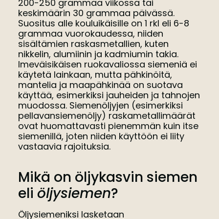
200-250 grammaa viikossa tai
keskimäärin 30 grammaa päivässä.
Suositus alle kouluikäisille on 1 rkl eli 6-8
grammaa vuorokaudessa, niiden
sisältämien raskasmetallien, kuten
nikkelin, alumiinin ja kadmiumin takia.
Imeväisikäisen ruokavaliossa siemeniä ei
käytetä lainkaan, mutta pähkinöitä,
mantelia ja maapähkinää on suotava
käyttää, esimerkiksi jauheiden ja tahnojen
muodossa. Siemenöljyjen (esimerkiksi
pellavansiemenöljy) raskametallimäärät
ovat huomattavasti pienemmän kuin itse
siemenillä, joten niiden käyttöön ei liity
vastaavia rajoituksia.
Mikä on öljykasvin siemen
eli
öljysiemen
?
Öljysiemeniksi lasketaan