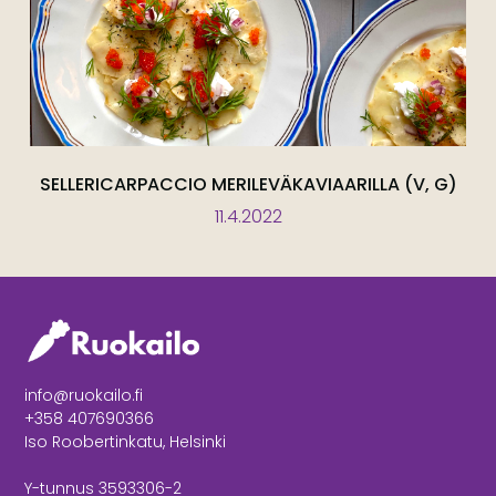
SELLERICARPACCIO MERILEVÄKAVIAARILLA (V, G)
11.4.2022
info@ruokailo.fi
+358 407690366
Iso Roobertinkatu, Helsinki
Y-tunnus 3593306-2