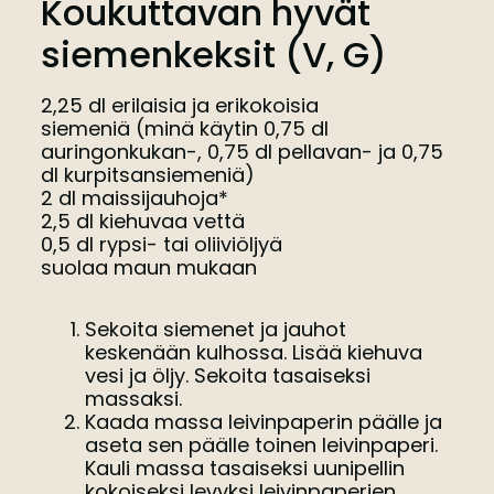
Koukuttavan hyvät
siemenkeksit (V, G)
2,25 dl erilaisia ja erikokoisia
siemeniä (minä käytin 0,75 dl
auringonkukan-, 0,75 dl pellavan- ja 0,75
dl kurpitsansiemeniä)
2 dl maissijauhoja*
2,5 dl kiehuvaa vettä
0,5 dl rypsi- tai oliiviöljyä
suolaa maun mukaan
Sekoita siemenet ja jauhot
keskenään kulhossa. Lisää kiehuva
vesi ja öljy. Sekoita tasaiseksi
massaksi.
Kaada massa leivinpaperin päälle ja
aseta sen päälle toinen leivinpaperi.
Kauli massa tasaiseksi uunipellin
kokoiseksi levyksi leivinpaperien