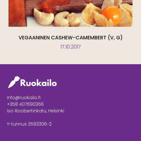
VEGAANINEN CASHEW-CAMEMBERT (V, G)
17.10.2017
info@ruokailo.fi
+358 407690366
Iso Roobertinkatu, Helsinki
Y-tunnus 3593306-2