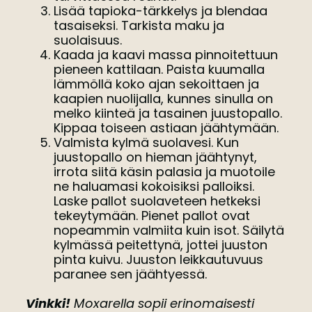
Lisää tapioka-tärkkelys ja blendaa
tasaiseksi. Tarkista maku ja
suolaisuus.
Kaada ja kaavi massa pinnoitettuun
pieneen kattilaan. Paista kuumalla
lämmöllä koko ajan sekoittaen ja
kaapien nuolijalla, kunnes sinulla on
melko kiinteä ja tasainen juustopallo.
Kippaa toiseen astiaan jäähtymään.
Valmista kylmä suolavesi. Kun
juustopallo on hieman jäähtynyt,
irrota siitä käsin palasia ja muotoile
ne haluamasi kokoisiksi palloiksi.
Laske pallot suolaveteen hetkeksi
tekeytymään. Pienet pallot ovat
nopeammin valmiita kuin isot. Säilytä
kylmässä peitettynä, jottei juuston
pinta kuivu. Juuston leikkautuvuus
paranee sen jäähtyessä.
Vinkki!
Moxarella sopii erinomaisesti