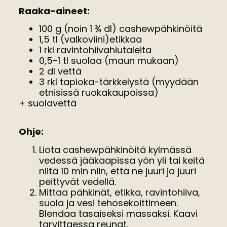
Raaka-aineet:
100 g (noin 1 ¾ dl) cashewpähkinöitä
1,5 tl (valkoviini)etikkaa
1 rkl ravintohiivahiutaleita
0,5-1 tl suolaa (maun mukaan)
2 dl vettä
3 rkl tapioka-tärkkelystä (myydään
etnisissä ruokakaupoissa)
+ suolavettä
Ohje:
Liota cashewpähkinöitä kylmässä
vedessä jääkaapissa yön yli tai keitä
niitä 10 min niin, että ne juuri ja juuri
peittyvät vedellä.
Mittaa pähkinät, etikka, ravintohiiva,
suola ja vesi tehosekoittimeen.
Blendaa tasaiseksi massaksi. Kaavi
tarvittaessa reunat.