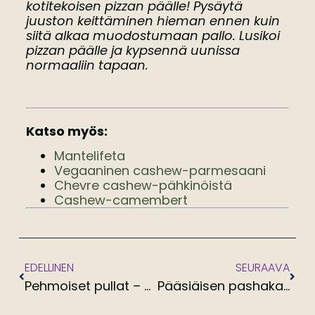
kotitekoisen pizzan päälle! Pysäytä
juuston keittäminen hieman ennen kuin
siitä alkaa muodostumaan pallo. Lusikoi
pizzan päälle ja kypsennä uunissa
normaaliin tapaan.
Katso myös:
Mantelifeta
Vegaaninen cashew-parmesaani
Chevre cashew-pähkinöistä
Cashew-camembert
EDELLINEN
SEURAAVA
Pehmoiset pullat – yön yli kohotettu pullataikina (V)
Pääsiäisen pashakakku (V, muok. G)