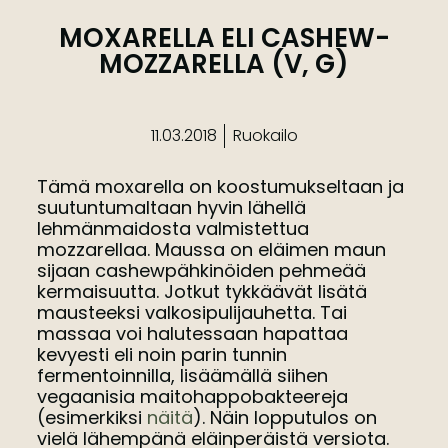
MOXARELLA ELI CASHEW-
MOZZARELLA (V, G)
11.03.2018
Ruokailo
Tämä moxarella on koostumukseltaan ja
suutuntumaltaan hyvin lähellä
lehmänmaidosta valmistettua
mozzarellaa. Maussa on eläimen maun
sijaan cashewpähkinöiden pehmeää
kermaisuutta. Jotkut tykkäävät lisätä
mausteeksi valkosipulijauhetta. Tai
massaa voi halutessaan hapattaa
kevyesti eli noin parin tunnin
fermentoinnilla, lisäämällä siihen
vegaanisia maitohappobakteereja
(esimerkiksi
näitä
). Näin lopputulos on
vielä lähempänä eläinperäistä versiota.