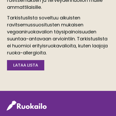
ravitsemuksen ja terveydenhuollon muille
ammattilaisille.
Tarkistuslista soveltuu aikuisten
ravitsemussuositusten mukaisen
vegaaniruokavalion täysipainoisuuden
suuntaa-antavaan arviointiin. Tarkistuslista
ei huomioi erityisruokavalioita, kuten laajoja
ruoka-allergioita.
LATAA LISTA