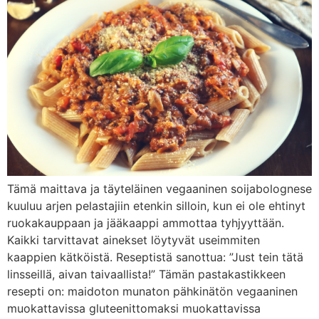
Tämä maittava ja täyteläinen vegaaninen soijabolognese
kuuluu arjen pelastajiin etenkin silloin, kun ei ole ehtinyt
ruokakauppaan ja jääkaappi ammottaa tyhjyyttään.
Kaikki tarvittavat ainekset löytyvät useimmiten
kaappien kätköistä. Reseptistä sanottua: ”Just tein tätä
linsseillä, aivan taivaallista!” Tämän pastakastikkeen
resepti on: maidoton munaton pähkinätön vegaaninen
muokattavissa gluteenittomaksi muokattavissa