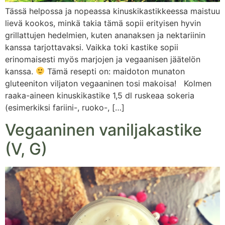
Tässä helpossa ja nopeassa kinuskikastikkeessa maistuu
lievä kookos, minkä takia tämä sopii erityisen hyvin
grillattujen hedelmien, kuten ananaksen ja nektariinin
kanssa tarjottavaksi. Vaikka toki kastike sopii
erinomaisesti myös marjojen ja vegaanisen jäätelön
kanssa.
Tämä resepti on: maidoton munaton
gluteeniton viljaton vegaaninen tosi makoisa! Kolmen
raaka-aineen kinuskikastike 1,5 dl ruskeaa sokeria
(esimerkiksi fariini-, ruoko-, […]
Vegaaninen vaniljakastike
(V, G)