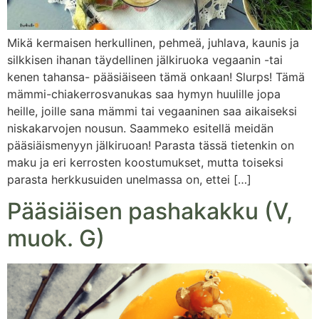
Mikä kermaisen herkullinen, pehmeä, juhlava, kaunis ja
silkkisen ihanan täydellinen jälkiruoka vegaanin -tai
kenen tahansa- pääsiäiseen tämä onkaan! Slurps! Tämä
mämmi-chiakerrosvanukas saa hymyn huulille jopa
heille, joille sana mämmi tai vegaaninen saa aikaiseksi
niskakarvojen nousun. Saammeko esitellä meidän
pääsiäismenyyn jälkiruoan! Parasta tässä tietenkin on
maku ja eri kerrosten koostumukset, mutta toiseksi
parasta herkkusuiden unelmassa on, ettei […]
Pääsiäisen pashakakku (V,
muok. G)