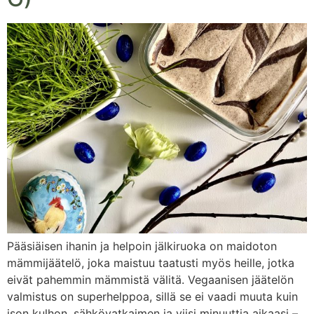
Pääsiäisen ihanin ja helpoin jälkiruoka on maidoton
mämmijäätelö, joka maistuu taatusti myös heille, jotka
eivät pahemmin mämmistä välitä. Vegaanisen jäätelön
valmistus on superhelppoa, sillä se ei vaadi muuta kuin
ison kulhon, sähkövatkaimen ja viisi minuuttia aikaasi –