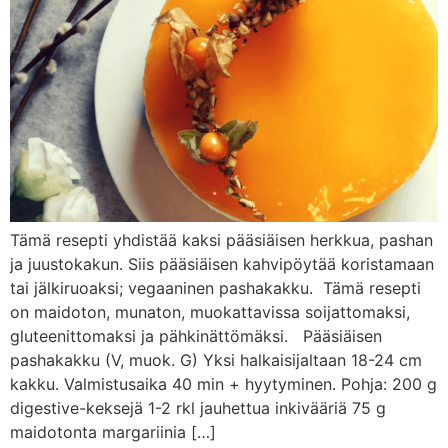
Tämä resepti yhdistää kaksi pääsiäisen herkkua, pashan
ja juustokakun. Siis pääsiäisen kahvipöytää koristamaan
tai jälkiruoaksi; vegaaninen pashakakku. Tämä resepti
on maidoton, munaton, muokattavissa soijattomaksi,
gluteenittomaksi ja pähkinättömäksi. Pääsiäisen
pashakakku (V, muok. G) Yksi halkaisijaltaan 18-24 cm
kakku. Valmistusaika 40 min + hyytyminen. Pohja: 200 g
digestive-keksejä 1-2 rkl jauhettua inkivääriä 75 g
maidotonta margariinia […]