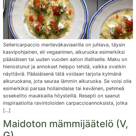
Sellericarpaccio merileväkaviaarilla on juhlava, täysin
kasvipohjainen, eli vegaaninen, alkuruoka esimerkiksi
pääsiäisen tai uuden vuoden aaton illalliselle. Maku on
hienostunut ja annokset helppo tehdä, vaikka ovatkin
näyttäviä. Pääsiäisenä tätä voidaan tarjota kylmänä
alkuruokana, jota seuraa lämmin alkuruoka. Se voisi olla
esimerkiksi parsaa hollaindaise tai keväinen, pehmeä
sosekeitto maukkailla höysteillä. Resepti on saanut
inspiraatioita ravintoloiden carpaccioannoksista, jotka
[…]
Maidoton mämmijäätelö (V,
G)