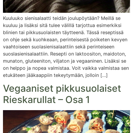
Kuuluuko sienisalaatti teidän joulupöytään? Meillä se
kuuluu ja lisäksi sitä tulee välillä tarjottua esimerkiksi
blinien tai pikkusuolaisten täytteenä. Tässä reseptissä
on ohje sekä kuohkeaan, perinteisestä poiketen kevyen
vaahtoiseen suolasienisalaattiin sekä perinteiseen
suoslasienisalaattiin. Resepti on laktoositon, maidoton,
munaton, gluteeniton, viljaton ja vegaaninen. Lisäksi se
on helppo ja nopea valmistaa. Voit vaikka valmistaa sen
etukäteen jääkaappiin tekeytymään, jolloin […]
Vegaaniset pikkusuolaiset
Rieskarullat – Osa 1