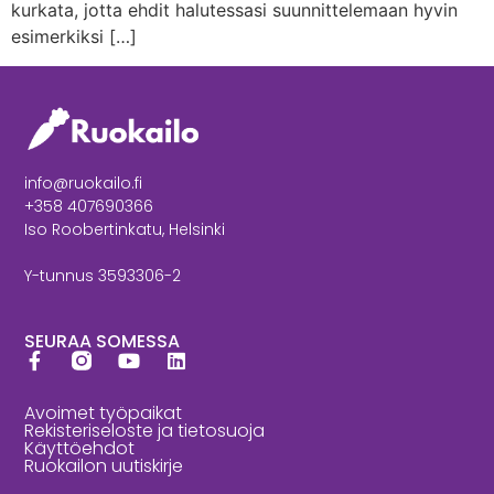
kurkata, jotta ehdit halutessasi suunnittelemaan hyvin
esimerkiksi […]
info@ruokailo.fi
+358 407690366
Iso Roobertinkatu, Helsinki
Y-tunnus 3593306-2
SEURAA SOMESSA
Avoimet työpaikat
Rekisteriseloste ja tietosuoja
Käyttöehdot
Ruokailon uutiskirje