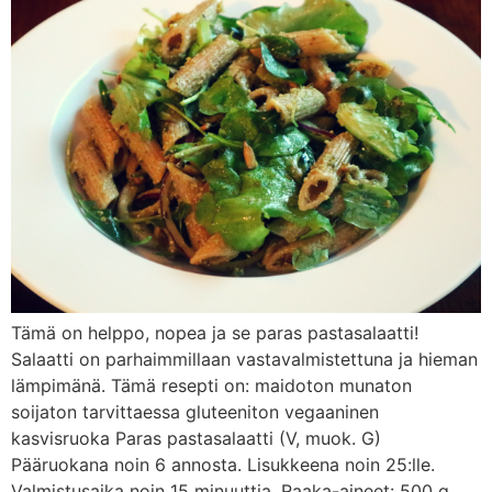
Tämä on helppo, nopea ja se paras pastasalaatti!
Salaatti on parhaimmillaan vastavalmistettuna ja hieman
lämpimänä. Tämä resepti on: maidoton munaton
soijaton tarvittaessa gluteeniton vegaaninen
kasvisruoka Paras pastasalaatti (V, muok. G)
Pääruokana noin 6 annosta. Lisukkeena noin 25:lle.
Valmistusaika noin 15 minuuttia. Raaka-aineet: 500 g