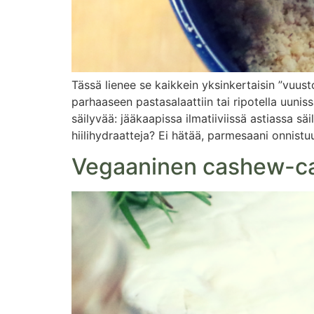
Tässä lienee se kaikkein yksinkertaisin ”vuu
parhaaseen pastasalaattiin tai ripotella uuni
säilyvää: jääkaapissa ilmatiiviissä astiassa 
hiilihydraatteja? Ei hätää, parmesaani onnistu
Vegaaninen cashew-ca