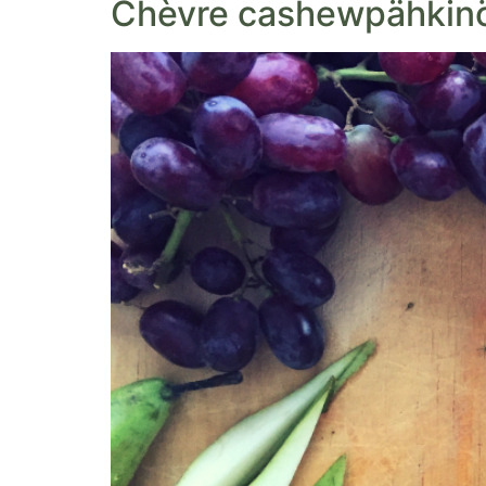
Chèvre cashewpähkinöi