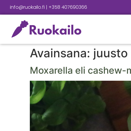
info@ruokailo.fi | +358 407690366
Avainsana:
juusto
Moxarella eli cashew-m