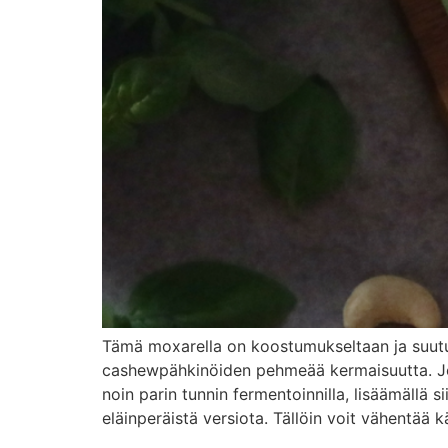
Tämä moxarella on koostumukseltaan ja suutu
cashewpähkinöiden pehmeää kermaisuutta. Jotk
noin parin tunnin fermentoinnilla, lisäämällä
eläinperäistä versiota. Tällöin voit vähentää