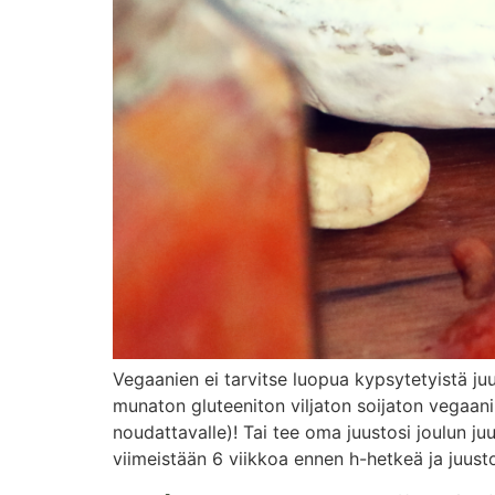
Vegaanien ei tarvitse luopua kypsytetyistä j
munaton gluteeniton viljaton soijaton vegaani
noudattavalle)! Tai tee oma juustosi joulun ju
viimeistään 6 viikkoa ennen h-hetkeä ja juust