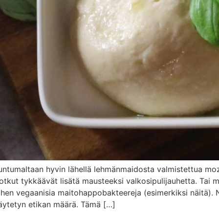
ntumaltaan hyvin lähellä lehmänmaidosta valmistettua moz
ut tykkäävät lisätä mausteeksi valkosipulijauhetta. Tai m
 siihen vegaanisia maitohappobakteereja (esimerkiksi näitä).
 käytetyn etikan määrä. Tämä […]