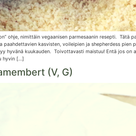
ston” ohje, nimittäin vegaanisen parmesaanin resepti. Tätä
ssa paahdettavien kasvisten, voileipien ja shepherdess pien 
säilyy hyvänä kuukauden. Toivottavasti maistuu! Entä jos on 
u hyvin […]
membert (V, G)