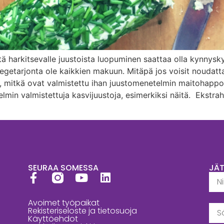
tä harkitsevalle juustoista luopuminen saattaa olla kynnys
getarjonta ole kaikkien makuun. Mitäpä jos voisit noudatta
ta, mitkä ovat valmistettu ihan juustomenetelmin maitohap
min valmistettuja kasvijuustoja, esimerkiksi näitä. Ekstra
SEURAA SOMESSA
JÄ
Avoimet työpaikat
Rekisteriseloste ja tietosuoja
Käyttöehdot