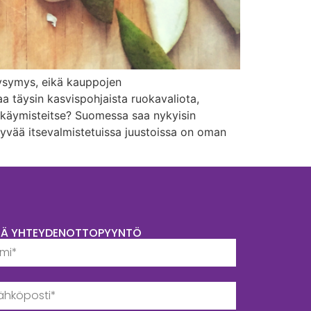
kysymys, eikä kauppojen
a täysin kasvispohjaista ruokavaliota,
pokäymisteitse? Suomessa saa nykyisin
hyvää itsevalmistetuissa juustoissa on oman
TÄ YHTEYDENOTTOPYYNTÖ