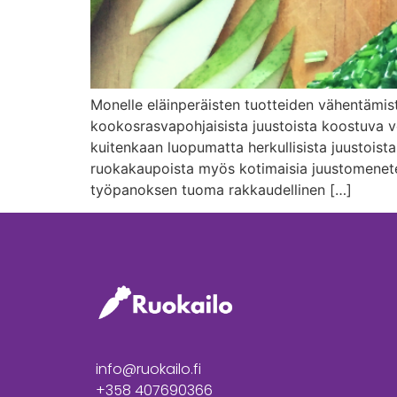
Monelle eläinperäisten tuotteiden vähentämis
kookosrasvapohjaisista juustoista koostuva ve
kuitenkaan luopumatta herkullisista juustois
ruokakaupoista myös kotimaisia juustomenetel
työpanoksen tuoma rakkaudellinen […]
info@ruokailo.fi
+358 407690366