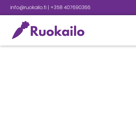
info@ruokailo.fi | +358 407690366