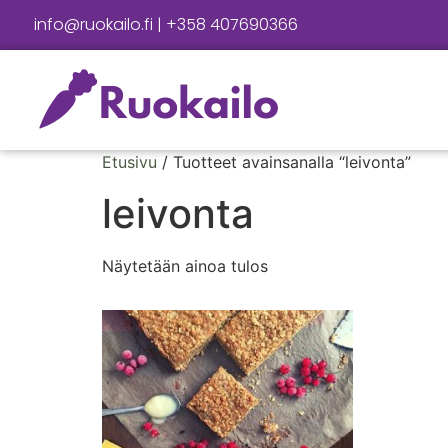
info@ruokailo.fi | +358 407690366
Etusivu
/ Tuotteet avainsanalla “leivonta”
leivonta
Näytetään ainoa tulos