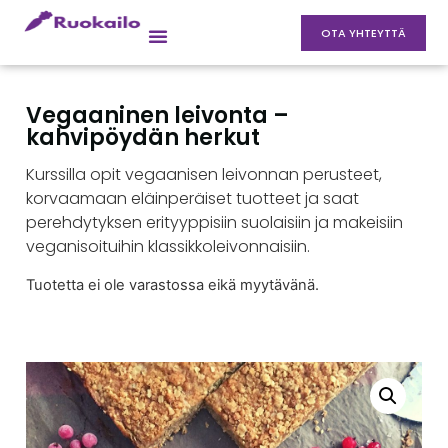
OTA YHTEYTTÄ
Vegaaninen leivonta –
kahvipöydän herkut
Kurssilla opit vegaanisen leivonnan perusteet,
korvaamaan eläinperäiset tuotteet ja saat
perehdytyksen erityyppisiin suolaisiin ja makeisiin
veganisoituihin klassikkoleivonnaisiin.
Tuotetta ei ole varastossa eikä myytävänä.