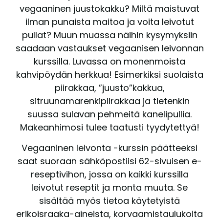
vegaaninen juustokakku? Miltä maistuvat
ilman punaista maitoa ja voita leivotut
pullat? Muun muassa näihin kysymyksiin
saadaan vastaukset vegaanisen leivonnan
kurssilla. Luvassa on monenmoista
kahvipöydän herkkua! Esimerkiksi suolaista
piirakkaa, ”juusto”kakkua,
sitruunamarenkipiirakkaa ja tietenkin
suussa sulavan pehmeitä kanelipullia.
Makeanhimosi tulee taatusti tyydytettyä!
Vegaaninen leivonta -kurssin päätteeksi
saat suoraan sähköpostiisi 62-sivuisen e-
reseptivihon, jossa on kaikki kurssilla
leivotut reseptit ja monta muuta. Se
sisältää myös tietoa käytetyistä
erikoisraaka-aineista, korvaamistaulukoita