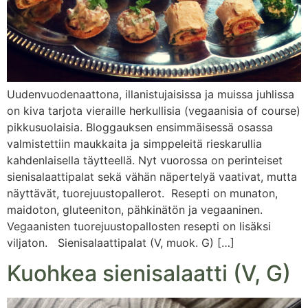
Uudenvuodenaattona, illanistujaisissa ja muissa juhlissa
on kiva tarjota vieraille herkullisia (vegaanisia of course)
pikkusuolaisia. Bloggauksen ensimmäisessä osassa
valmistettiin maukkaita ja simppeleitä rieskarullia
kahdenlaisella täytteellä. Nyt vuorossa on perinteiset
sienisalaattipalat sekä vähän näpertelyä vaativat, mutta
näyttävät, tuorejuustopallerot. Resepti on munaton,
maidoton, gluteeniton, pähkinätön ja vegaaninen.
Vegaanisten tuorejuustopallosten resepti on lisäksi
viljaton. Sienisalaattipalat (V, muok. G) […]
Kuohkea sienisalaatti (V, G)