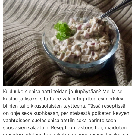
Kuuluuko sienisalaatti teidän joulupöytään? Meillä se
kuuluu ja lisäksi sitä tulee välillä tarjottua esimerkiksi
blinien tai pikkusuolaisten täytteenä. Tässä reseptissä
on ohje sekä kuohkeaan, perinteisestä poiketen kevyen
vaahtoiseen suolasienisalaattiin sekä perinteiseen
suoslasienisalaattiin. Resepti on laktoositon, maidoton,
munaton, gluteeniton, viljaton ja vegaaninen. Lisäksi se