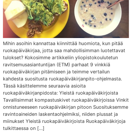
Mihin asoihin kannattaa kiinnittää huomiota, kun pitää
ruokapäiväkirjaa, jotta saa mahdollisimman luotettavat
tulokset? Kokosimme artikkeliin yliopistokoulutetun
ravitsemusasiantuntijan (ETM) parhaat 9 vinkkiä
ruokapäiväkirjan pitämiseen ja teimme vertailun
kahdesta suositusta ruokapäiväkirjanpito-ohjelmasta.
Tässä käsittelemme seuraavia asioita
ruokapäiväkirjanpidosta: Yleistä ruokapäiväkirjoista
Tavallisimmat kompastuskivet ruokapäiväkirjoissa Vinkit
onnistuneeseen ruokapäiväkirjan pitoon Suosituksemme
ravintoaineiden laskentaohjelmiksi, niiden plussat ja
miinukset Yleistä ruokapäiväkirjoista Ruokapäiväkirjoja
tulkittaessa on […]