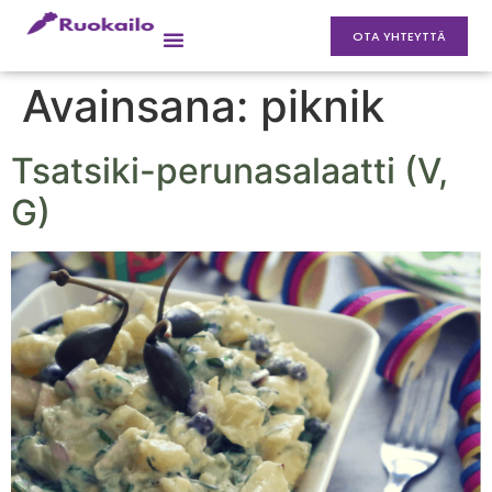
OTA YHTEYTTÄ
Avainsana:
piknik
Tsatsiki-perunasalaatti (V,
G)