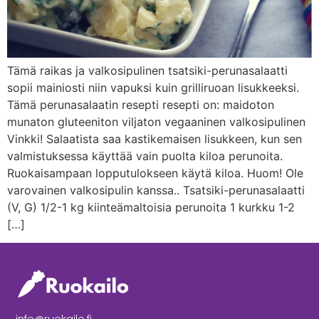
Tämä raikas ja valkosipulinen tsatsiki-perunasalaatti
sopii mainiosti niin vapuksi kuin grilliruoan lisukkeeksi.
Tämä perunasalaatin resepti resepti on: maidoton
munaton gluteeniton viljaton vegaaninen valkosipulinen
Vinkki! Salaatista saa kastikemaisen lisukkeen, kun sen
valmistuksessa käyttää vain puolta kiloa perunoita.
Ruokaisampaan lopputulokseen käytä kiloa. Huom! Ole
varovainen valkosipulin kanssa.. Tsatsiki-perunasalaatti
(V, G) 1/2-1 kg kiinteämaltoisia perunoita 1 kurkku 1-2
[…]
info@ruokailo.fi