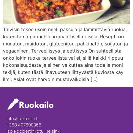
Talvisin tekee usein mieli paksuja ja lämmittäviä ruokia,
kuten tämä papuchili aromaattisella riisillä. Resepti on
munaton, maidoton, gluteeniton, pähkinätön, soijaton ja
vegaaninen. Terveellisyys ja eettisyys On suhteellista,
onko jokin ruoka terveellistä vai ei, sillä kaikki riippuu
kokonaisuudesta ja siihen vaikuttaa aina todella moni
tekijä, kuten tästä lihavuuteen liittyvästä kuviosta käy
ilmi. Asiat ovat harvoin mustavalkoisia […]
info@ruokailo.fi
+358 407690366
Iso Roobertinkatu, Helsinki