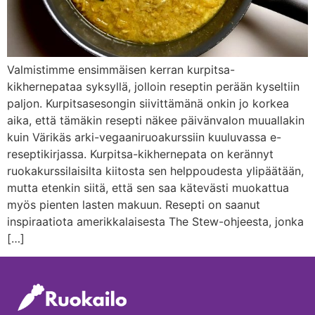
Valmistimme ensimmäisen kerran kurpitsa-
kikhernepataa syksyllä, jolloin reseptin perään kyseltiin
paljon. Kurpitsasesongin siivittämänä onkin jo korkea
aika, että tämäkin resepti näkee päivänvalon muuallakin
kuin Värikäs arki-vegaaniruoakurssiin kuuluvassa e-
reseptikirjassa. Kurpitsa-kikhernepata on kerännyt
ruokakurssilaisilta kiitosta sen helppoudesta ylipäätään,
mutta etenkin siitä, että sen saa kätevästi muokattua
myös pienten lasten makuun. Resepti on saanut
inspiraatiota amerikkalaisesta The Stew-ohjeesta, jonka
[…]