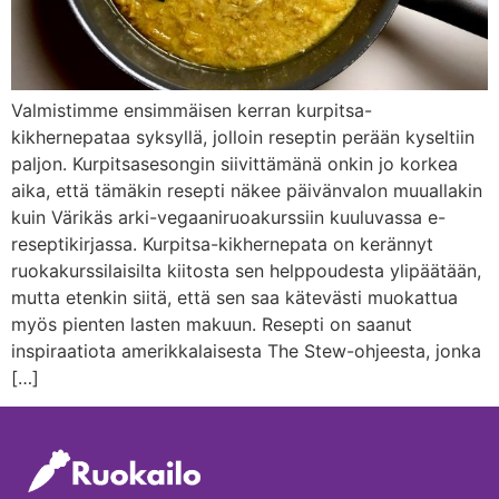
Valmistimme ensimmäisen kerran kurpitsa-
kikhernepataa syksyllä, jolloin reseptin perään kyseltiin
paljon. Kurpitsasesongin siivittämänä onkin jo korkea
aika, että tämäkin resepti näkee päivänvalon muuallakin
kuin Värikäs arki-vegaaniruoakurssiin kuuluvassa e-
reseptikirjassa. Kurpitsa-kikhernepata on kerännyt
ruokakurssilaisilta kiitosta sen helppoudesta ylipäätään,
mutta etenkin siitä, että sen saa kätevästi muokattua
myös pienten lasten makuun. Resepti on saanut
inspiraatiota amerikkalaisesta The Stew-ohjeesta, jonka
[…]