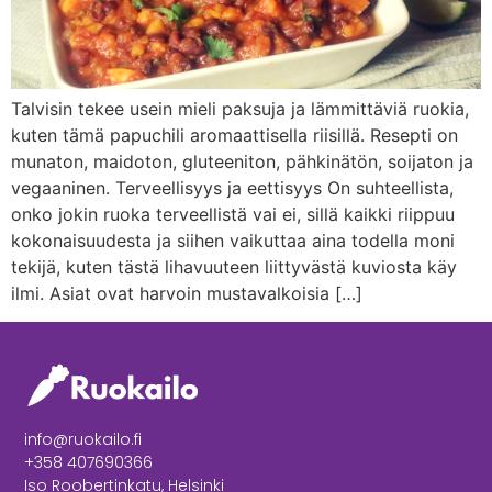
Talvisin tekee usein mieli paksuja ja lämmittäviä ruokia,
kuten tämä papuchili aromaattisella riisillä. Resepti on
munaton, maidoton, gluteeniton, pähkinätön, soijaton ja
vegaaninen. Terveellisyys ja eettisyys On suhteellista,
onko jokin ruoka terveellistä vai ei, sillä kaikki riippuu
kokonaisuudesta ja siihen vaikuttaa aina todella moni
tekijä, kuten tästä lihavuuteen liittyvästä kuviosta käy
ilmi. Asiat ovat harvoin mustavalkoisia […]
info@ruokailo.fi
+358 407690366
Iso Roobertinkatu, Helsinki