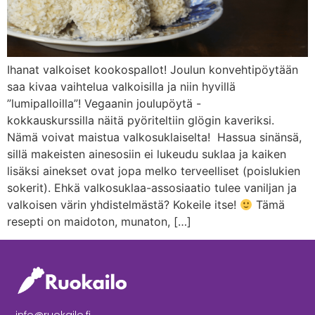
Ihanat valkoiset kookospallot! Joulun konvehtipöytään
saa kivaa vaihtelua valkoisilla ja niin hyvillä
”lumipalloilla”! Vegaanin joulupöytä -
kokkauskurssilla näitä pyöriteltiin glögin kaveriksi.
Nämä voivat maistua valkosuklaiselta! Hassua sinänsä,
sillä makeisten ainesosiin ei lukeudu suklaa ja kaiken
lisäksi ainekset ovat jopa melko terveelliset (poislukien
sokerit). Ehkä valkosuklaa-assosiaatio tulee vaniljan ja
valkoisen värin yhdistelmästä? Kokeile itse!
Tämä
resepti on maidoton, munaton, […]
info@ruokailo.fi