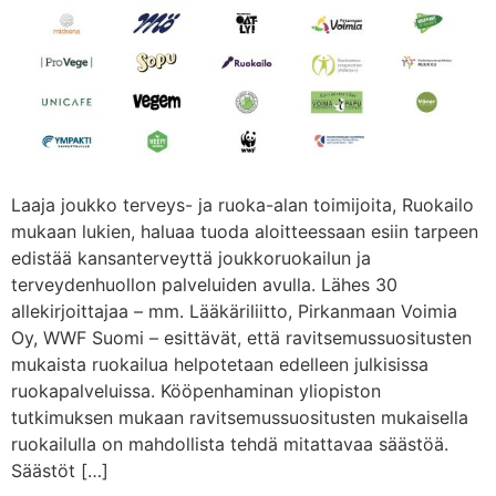
Laaja joukko terveys- ja ruoka-alan toimijoita, Ruokailo
mukaan lukien, haluaa tuoda aloitteessaan esiin tarpeen
edistää kansanterveyttä joukkoruokailun ja
terveydenhuollon palveluiden avulla. Lähes 30
allekirjoittajaa – mm. Lääkäriliitto, Pirkanmaan Voimia
Oy, WWF Suomi – esittävät, että ravitsemussuositusten
mukaista ruokailua helpotetaan edelleen julkisissa
ruokapalveluissa. Kööpenhaminan yliopiston
tutkimuksen mukaan ravitsemussuositusten mukaisella
ruokailulla on mahdollista tehdä mitattavaa säästöä.
Säästöt […]