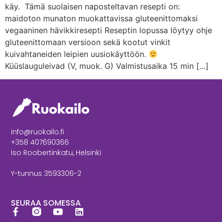
käy. Tämä suolaisen naposteltavan resepti on:
maidoton munaton muokattavissa gluteenittomaksi
vegaaninen hävikkiresepti Reseptin lopussa löytyy ohje
gluteenittomaan versioon sekä kootut vinkit
kuivahtaneiden leipien uusiokäyttöön.
Küüslauguleivad (V, muok. G) Valmistusaika 15 min […]
info@ruokailo.fi
+358 407690366
Iso Roobertinkatu, Helsinki
Y-tunnus 3593306-2
SEURAA SOMESSA