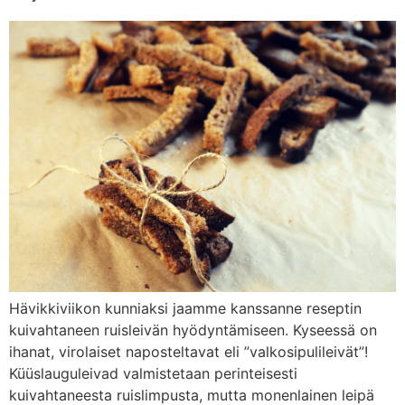
Hävikkiviikon kunniaksi jaamme kanssanne reseptin
kuivahtaneen ruisleivän hyödyntämiseen. Kyseessä on
ihanat, virolaiset naposteltavat eli ”valkosipulileivät”!
Küüslauguleivad valmistetaan perinteisesti
kuivahtaneesta ruislimpusta, mutta monenlainen leipä