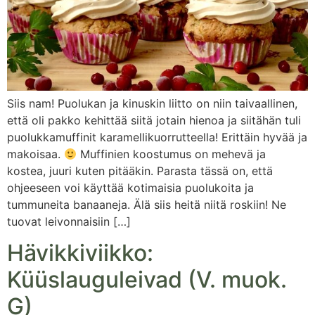
Siis nam! Puolukan ja kinuskin liitto on niin taivaallinen,
että oli pakko kehittää siitä jotain hienoa ja siitähän tuli
puolukkamuffinit karamellikuorrutteella! Erittäin hyvää ja
makoisaa.
Muffinien koostumus on mehevä ja
kostea, juuri kuten pitääkin. Parasta tässä on, että
ohjeeseen voi käyttää kotimaisia puolukoita ja
tummuneita banaaneja. Älä siis heitä niitä roskiin! Ne
tuovat leivonnaisiin […]
Hävikkiviikko:
Küüslauguleivad (V. muok.
G)