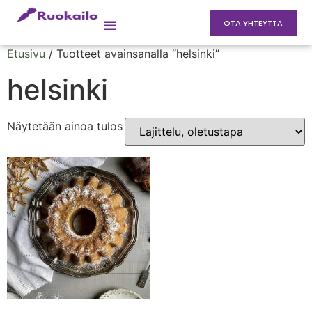
OTA YHTEYTTÄ
Etusivu
/ Tuotteet avainsanalla “helsinki”
helsinki
Näytetään ainoa tulos