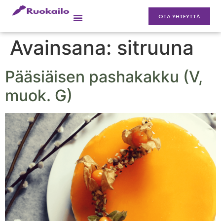
OTA YHTEYTTÄ
Avainsana:
sitruuna
Pääsiäisen pashakakku (V,
muok. G)