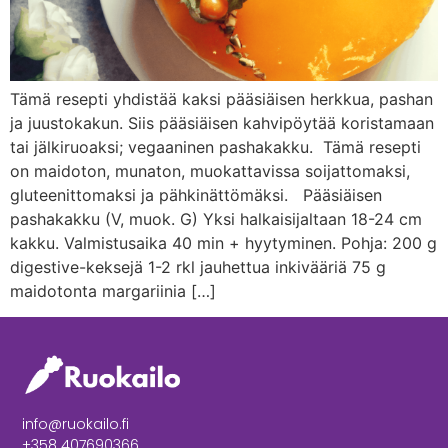
Tämä resepti yhdistää kaksi pääsiäisen herkkua, pashan
ja juustokakun. Siis pääsiäisen kahvipöytää koristamaan
tai jälkiruoaksi; vegaaninen pashakakku. Tämä resepti
on maidoton, munaton, muokattavissa soijattomaksi,
gluteenittomaksi ja pähkinättömäksi. Pääsiäisen
pashakakku (V, muok. G) Yksi halkaisijaltaan 18-24 cm
kakku. Valmistusaika 40 min + hyytyminen. Pohja: 200 g
digestive-keksejä 1-2 rkl jauhettua inkivääriä 75 g
maidotonta margariinia […]
info@ruokailo.fi
+358 407690366