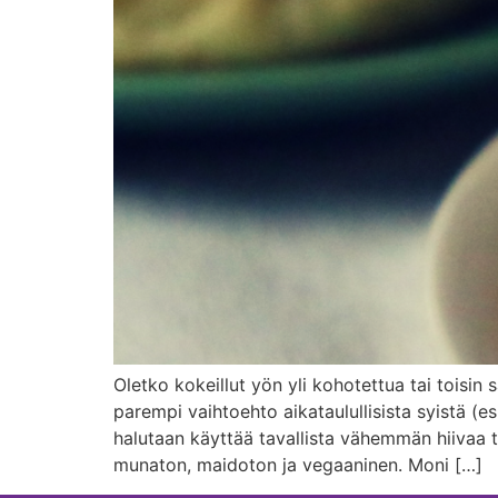
Oletko kokeillut yön yli kohotettua tai toisi
parempi vaihtoehto aikataulullisista syistä (
halutaan käyttää tavallista vähemmän hiivaa ta
munaton, maidoton ja vegaaninen. Moni […]