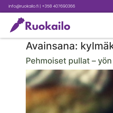
info@ruokailo.fi | +358 407690366
Avainsana:
kylmä
Pehmoiset pullat – yön 