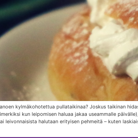
n sanoen kylmäkohotettua pullataikinaa? Joskus taikinan hida
esimerkiksi kun leipomisen haluaa jakaa useammalle päivälle)
i leivonnaisista halutaan erityisen pehmeitä – kuten laskiai