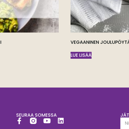
I
VEGAANINEN JOULUPÖYTÄ
LUE LISÄÄ
SEURAA SOMESSA
JÄ